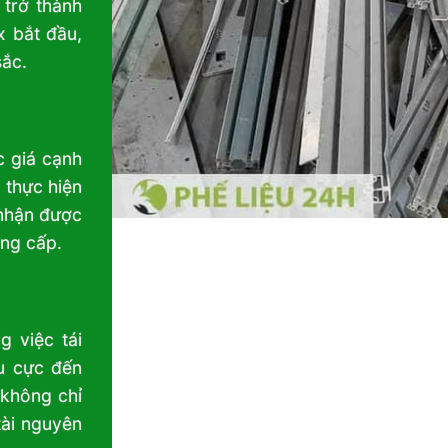
 trở thành
x bắt đầu,
sắc.
 giá cạnh
c thực hiện
 nhận được
ung cấp.
g việc tái
êu cực đến
 không chỉ
tài nguyên