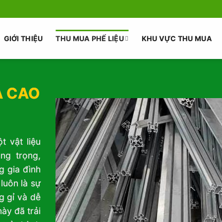
GIỚI THIỆU
THU MUA PHẾ LIỆU
KHU VỰC THU MUA
Á CAO
t vật liệu
ng trọng,
g gia đình
luôn là sự
g gỉ và dễ
ày đã trải