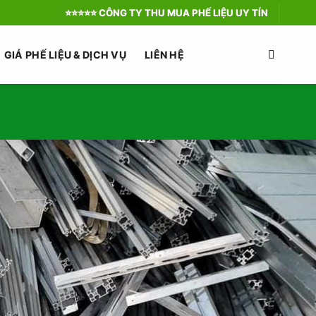
⭐️⭐️⭐️⭐️⭐️ CÔNG TY THU MUA PHẾ LIỆU UY TÍN
GIÁ PHẾ LIỆU & DỊCH VỤ
LIÊN HỆ