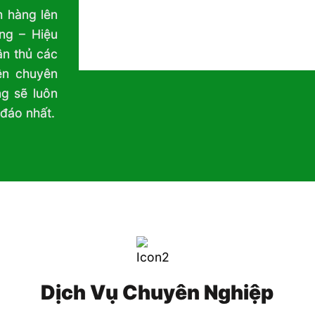
h hàng lên
ng – Hiệu
ân thủ các
ên chuyên
ng sẽ luôn
đáo nhất.
Dịch Vụ Chuyên Nghiệp