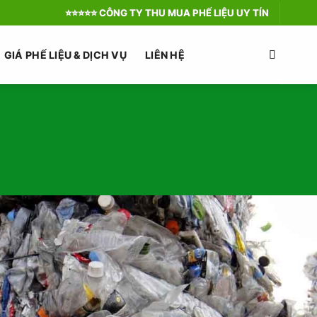
⭐️⭐️⭐️⭐️⭐️ CÔNG TY THU MUA PHẾ LIỆU UY TÍN
GIÁ PHẾ LIỆU & DỊCH VỤ
LIÊN HỆ