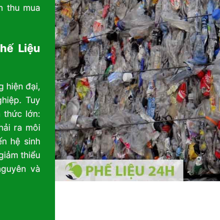
h thu mua
hế Liệu
 hiện đại,
ghiệp. Tuy
 thức lớn:
hải ra môi
n hệ sinh
giảm thiểu
nguyên và