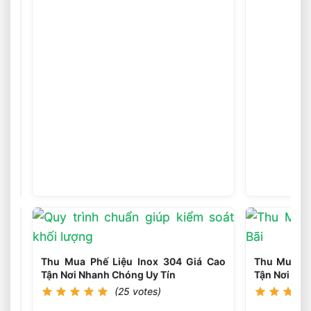
Thu
Mua
Phế
(25
votes)
Liệu
Chì
Giá
Cao
Tận
Nơi
Nhanh
Chóng
Uy
Tín
Thu Mua Phế Liệu Inox 304 Giá Cao
Thu Mua Ph
Tận Nơi Nhanh Chóng Uy Tín
Tận Nơi Nh
(25 votes)