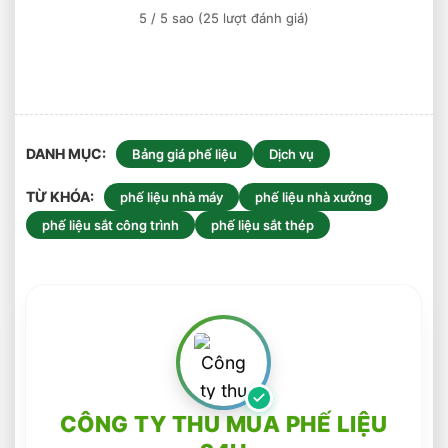
Chóng
5
/ 5 sao (
25
lượt đánh giá)
Uy
Tín
DANH MỤC
Bảng giá phế liệu
Dịch vụ
TỪ KHÓA
phế liệu nhà máy
phế liệu nhà xưởng
phế liệu sắt công trình
phế liệu sắt thép
CÔNG TY THU MUA PHẾ LIỆU