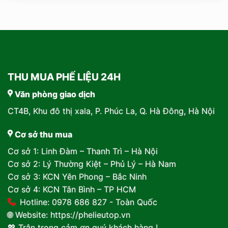
THU MUA PHẾ LIỆU 24H
Văn phòng giao dịch
CT4B, Khu đô thị xala, P. Phúc La, Q. Hà Đông, Hà Nội
Cơ sở thu mua
Cơ sở 1: Linh Đàm – Thanh Trì – Hà Nội
Cơ sở 2: Lý Thường Kiệt – Phủ Lý – Hà Nam
Cơ sở 3: KCN Yên Phong – Bắc Ninh
Cơ sở 4: KCN Tân Bình – TP HCM
Hotline: 0978 686 827 - Toàn Quốc
🌐 Website:
https://phelieutop.vn
💖 Trân trọng cảm ơn quý khách hàng !