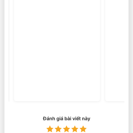
Thu
Mua
Phế
(25
votes)
Liệu
Gang
Giá
Cao
Tận
Đánh giá bài viết này
Nơi
Nhanh