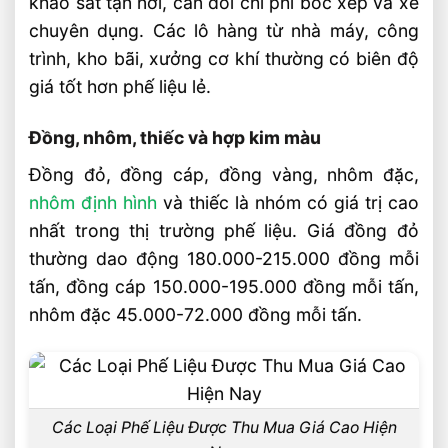
khảo sát tận nơi, cân đối chi phí bốc xếp và xe
khi bán không?
chuyên dụng. Các lô hàng từ nhà máy, công
Phế liệu nhà máy và công trình được
trình, kho bãi, xưởng cơ khí thường có biên độ
định giá theo tiêu chí nào?
giá tốt hơn phế liệu lẻ.
Video: Các Loại Phế Liệu Được Thu Mua
Đồng, nhôm, thiếc và hợp kim màu
Giá Cao Hiện Nay
Đồng đỏ, đồng cáp, đồng vàng, nhôm đặc,
Liên hệ thu mua phế liệu
nhôm định hình
và thiếc là nhóm có giá trị cao
Bài Viết Liên Quan
nhất trong thị trường phế liệu. Giá đồng đỏ
Thu Mua Phế Liệu Chì Giá Cao Tận Nơi
thường dao động 180.000-215.000 đồng mỗi
Nhanh Chóng Uy Tín
tấn, đồng cáp 150.000-195.000 đồng mỗi tấn,
Thu Mua Phế Liệu Gang Giá Cao Tận Nơi
nhôm đặc 45.000-72.000 đồng mỗi tấn.
Nhanh Chóng Uy Tín
Thu Mua Phế Liệu Inox 201 Giá Cao Tận
Nơi Nhanh Chóng Uy Tín
Thu Mua Phế Liệu Inox 304 Giá Cao Tận
Các Loại Phế Liệu Được Thu Mua Giá Cao Hiện
Nơi Nhanh Chóng Uy Tín