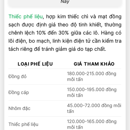
Nay
Thu Mua Phế Liệu Inox Giá Cao Tận Nơi
Nhanh Chóng Uy Tín
Thiếc phế liệu
, hợp kim thiếc chì và mạt đồng
Thu Mua Phế Liệu Nhôm Thỏi Giá Cao
sạch được định giá theo độ tinh khiết, thường
Tận Nơi Nhanh Chóng Uy Tín
chênh lệch 10% đến 30% giữa các lô. Hàng có
Thu Mua Phế Liệu Nhôm Dây Điện Giá
lõi điện, bo mạch, linh kiện điện tử cần kiểm tra
Cao Tận Nơi Nhanh Chóng Uy Tín
tách riêng để tránh giảm giá do tạp chất.
Thu Mua Phế Liệu Nhôm Vụn Giá Cao
Tận Nơi Uy Tín
LOẠI PHẾ LIỆU
GIÁ THAM KHẢO
180.000-215.000 đồng
Đồng đỏ
mỗi tấn
150.000-195.000 đồng
Đồng cáp
mỗi tấn
45.000-72.000 đồng mỗi
Nhôm đặc
tấn
120.000-165.000 đồng
Thiếc phế liệu
mỗi tấn