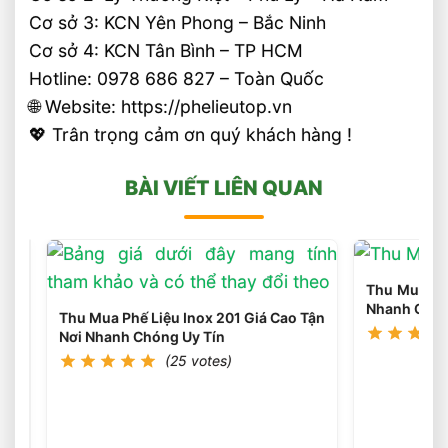
Cơ sở 3: KCN Yên Phong – Bắc Ninh
Cơ sở 4: KCN Tân Bình – TP HCM
Hotline: 0978 686 827 – Toàn Quốc
🌐 Website: https://phelieutop.vn
💖 Trân trọng cảm ơn quý khách hàng !
BÀI VIẾT LIÊN QUAN
Thu Mua Phế
Nhanh Chón
Thu Mua Phế Liệu Inox 201 Giá Cao Tận
Nơi Nhanh Chóng Uy Tín
(25 votes)