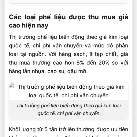
Các loại phế liệu được thu mua giá cao
hiện nay
Các loại phế liệu được thu mua giá
cao hiện nay
Đồng, nhôm, thiếc và hợp kim màu
Thị trường phế liệu biến động theo giá kim loại
Sắt, thép, gang và máy móc hỏng
quốc tế, chi phí vận chuyển và mức độ phân
Yếu tố quyết định giá thu mua phế liệu
loại tại nguồn. Với hàng sạch, ít tạp chất, giá
Phế liệu nhà máy, kho bãi và công trình
thu mua thường cao hơn 8% đến 20% so với
xây dựng
hàng lẫn nhựa, cao su, dầu mỡ.
Quy trình thu mua và lưu ý kỹ thuật khi
bán phế liệu
Câu hỏi thường gặp về các loại phế liệu
được thu mua giá cao hiện nay FAQ
Thị trường phế liệu biến động theo giá kim loại
quốc tế, chi phí vận chuyển
Loại phế liệu nào đang có giá thu mua
cao nhất?
Khối lượng từ 5 tấn trở lên thường được ưu tiên
Phế liệu sắt thép có nên phân loại trước