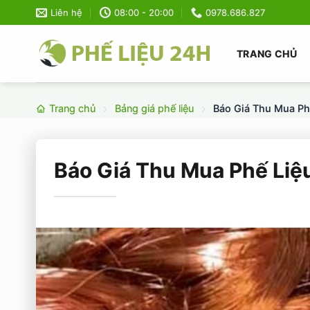
Bỏ
Liên hệ
08:00 - 20:00
0978.686.827
qua
nội
TRANG CHỦ
dung
Trang chủ
Bảng giá phế liệu
Báo Giá Thu Mua Ph
Báo Giá Thu Mua Phế Liệ