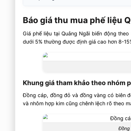
Báo giá thu mua phế liệu Quảng Ngãi và y
định
Báo giá thu mua phế liệu 
Khung giá tham khảo theo nhóm phế liệu
Giá phế liệu tại Quảng Ngãi biến động theo
Những yếu tố làm thay đổi đơn giá tại Qu
dưới 5% thường được định giá cao hơn 8-15%
Quy trình thu mua phế liệu tại Quảng Ngã
nhận hàng
Danh mục phế liệu nhận thu mua tận nơi
Tiêu chí đánh giá hàng trước khi chốt giá
Khung giá tham khảo theo nhóm ph
Câu hỏi thường gặp về báo giá thu mua p
Đồng cáp, đồng đỏ và đồng vàng có biên độ
Quảng Ngãi FAQ
và nhôm hợp kim cũng chênh lệch rõ theo mác
Phế liệu tại Quảng Ngãi được báo giá 
theo tấn?
Máy móc hỏng có được thu mua tận nơi 
Đồng 