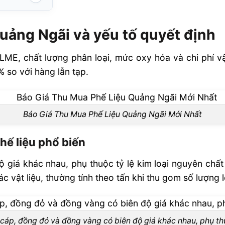
ếu tố quyết
Quảng Ngãi và yếu tố quyết định
 phổ biến
 LME, chất lượng phân loại, mức oxy hóa và chi phí vậ
ảng Ngãi
 so với hàng lẫn tạp.
i và phạm vi
Báo Giá Thu Mua Phế Liệu Quảng Ngãi Mới Nhất
ế liệu phổ biến
hế liệu tại
 giá khác nhau, phụ thuộc tỷ lệ kim loại nguyên chấ
 vật liệu, thường tính theo tấn khi thu gom số lượng l
theo kg hay
không?
cáp, đồng đỏ và đồng vàng có biên độ giá khác nhau, phụ th