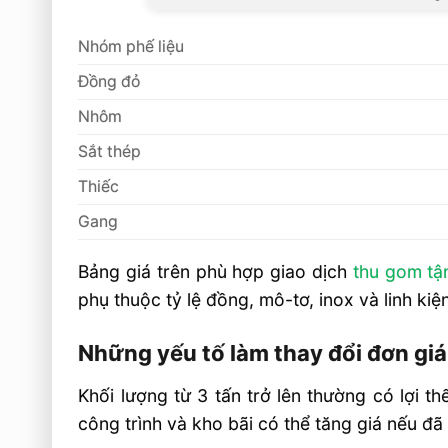
Giá thu mua có thay đổi theo khu vực
Quảng Ngãi không?
Nhóm phế liệu
Video: Báo Giá Thu Mua Phế Liệu Tại Quả
Đồng đỏ
Nhất
Nhôm
Liên hệ thu mua phế liệu
Sắt thép
Thiếc
Gang
Bảng giá trên phù hợp giao dịch
thu gom tậ
phụ thuộc tỷ lệ đồng, mô-tơ, inox và linh ki
Những yếu tố làm thay đổi đơn giá
Khối lượng từ 3 tấn trở lên thường có lợi t
công trình và kho bãi có thể tăng giá nếu đã