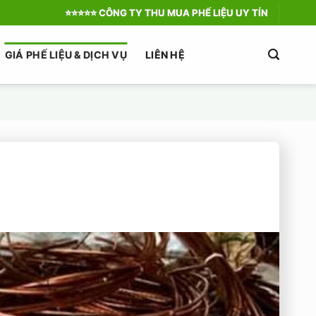
⭐️⭐️⭐️⭐️⭐️ CÔNG TY THU MUA PHẾ LIỆU UY TÍN
GIÁ PHẾ LIỆU & DỊCH VỤ
LIÊN HỆ