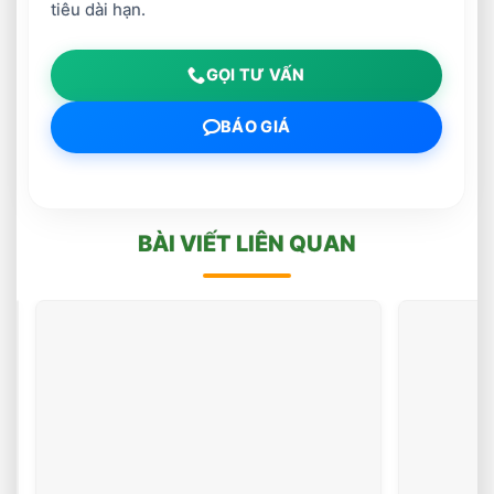
tiêu dài hạn.
GỌI TƯ VẤN
BÁO GIÁ
BÀI VIẾT LIÊN QUAN
Thu
Mua
Phế
(25
votes)
Liệu
Điện
Tử
–
Bo
Mạch,