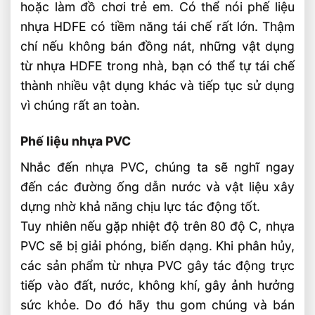
hoặc làm đồ chơi trẻ em. Có thể nói phế liệu
Giá Nhôm Phế Liệu Hôm Nay – Cập Nhật
nhựa HDFE có tiềm năng tái chế rất lớn. Thậm
Theo Thị Trường
chí nếu không bán đồng nát, những vật dụng
từ nhựa HDFE trong nhà, bạn có thể tự tái chế
thành nhiều vật dụng khác và tiếp tục sử dụng
vì chúng rất an toàn.
Phế liệu nhựa PVC
Nhắc đến nhựa PVC, chúng ta sẽ nghĩ ngay
đến các đường ống dẫn nước và vật liệu xây
dựng nhờ khả năng chịu lực tác động tốt.
Tuy nhiên nếu gặp nhiệt độ trên 80 độ C, nhựa
PVC sẽ bị giải phóng, biến dạng. Khi phân hủy,
các sản phẩm từ nhựa PVC gây tác động trực
tiếp vào đất, nước, không khí, gây ảnh hưởng
sức khỏe. Do đó hãy thu gom chúng và bán