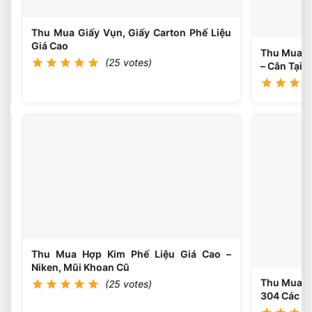
Dây
Cáp,
Thu Mua Giấy Vụn, Giấy Carton Phế Liệu
Mô
Giá Cao
Tơ
Thu Mua Ph
(25 votes)
Cũ
– Cân Tại 
Thu
Mua
Nhựa
(25
votes)
Phế
Liệu
Giá
Cao
–
PP,
PE,
Thu Mua Hợp Kim Phế Liệu Giá Cao –
PET,
Niken, Mũi Khoan Cũ
ABS
Thu Mua Ph
(25 votes)
304 Các Lo