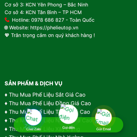
Cơ sở 3: KCN Yên Phong – Bắc Ninh
Cơ sở 4: KCN Tân Bình – TP HCM
Hotline: 0978 686 827 - Toàn Quốc
🌐 Website:
https://phelieutop.vn
💖 Trân trọng cảm ơn quý khách hàng !
SẢN PHẨM & DỊCH VỤ
♦
Thu Mua Phế Liệu Sắt Giá Cao
♦
Thu Mua Phế Liệu Đồng Giá Cao
♦
Thu Mua Phế Liệu Thép Giá Cao
♦
Thu Mua Phế Liệu Nhôm Giá Cao
Gọi điện
♦
Thu Mua Phế Liệu Xây Dựng
Chat Zalo
Gửi Email