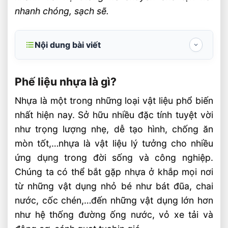
nhanh chóng, sạch sẽ.
Nội dung bài viết
Phế liệu nhựa là gì?
Phế liệu nhựa là gì?
Phân loại phế liệu nhựa
Nhựa là một trong những loại vật liệu phổ biến
Phế liệu nhựa PET
nhất hiện nay. Sở hữu nhiều đặc tính tuyệt vời
Phế liệu nhựa HDFE
như trọng lượng nhẹ, dễ tạo hình, chống ăn
Phế liệu nhựa PVC
mòn tốt,…nhựa là vật liệu lý tưởng cho nhiều
Phế liệu nhựa LDFE
ứng dụng trong đời sống và công nghiệp.
Phế liệu nhựa PP
Chúng ta có thể bắt gặp nhựa ở khắp mọi nơi
Phế liệu nhựa PS
từ những vật dụng nhỏ bé như bát đũa, chai
nước, cốc chén,…đến những vật dụng lớn hơn
Ý Nghĩa Của Việc Thu Mua Phế Liệu Nhựa
như hệ thống đường ống nước, vỏ xe tải và
Bảo vệ môi trường