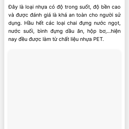
trên toàn quốc
Đây là loại nhựa có độ trong suốt, độ bền cao
và được đánh giá là khá an toàn cho người sử
Thu mua phế liệu nhựa giá cao đúng
dụng. Hầu hết các loại chai đựng nước ngọt,
hẹn, nhanh chóng
nước suối, bình đựng dầu ăn, hộp bơ,…hiện
Thu mua phế liệu nhựa tận nơi, sạch sẽ
nay đều được làm từ chất liệu nhựa PET.
Thanh toán nhanh chóng
Chiết khấu hấp dẫn cho người giới thiệu
Quy trình thu mua phế liệu nhựa của Phế
Liệu 24H
Liên Hệ và Tư Vấn
Khảo Sát và Định Giá
Thỏa Thuận và Ký Hợp Đồng
Thu Gom và Vận Chuyển
Thanh Toán