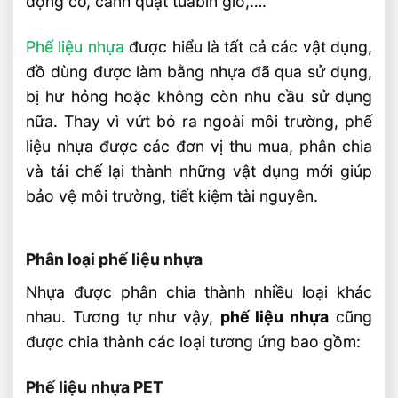
động cơ, cánh quạt tuabin gió,….
Tiết kiệm nguồn tài nguyên
Phế liệu nhựa
được hiểu là tất cả các vật dụng,
Tạo công ăn việc làm
đồ dùng được làm bằng nhựa đã qua sử dụng,
Lợi Ích Kinh Tế
bị hư hỏng hoặc không còn nhu cầu sử dụng
Giảm Chi Phí Sản Xuất
nữa. Thay vì vứt bỏ ra ngoài môi trường, phế
Khuyến Khích Đổi Mới Sáng Tạo
liệu nhựa được các đơn vị thu mua, phân chia
và tái chế lại thành những vật dụng mới giúp
Tăng Giá Trị Sản Phẩm
bảo vệ môi trường, tiết kiệm tài nguyên.
Bảng giá thu mua phế liệu nhựa
Lưu Ý
Phân loại phế liệu nhựa
Đơn vị thu mua phế liệu nhựa giá cao
Nhựa được phân chia thành nhiều loại khác
Vì sao bạn nên bán phế liệu nhựa cho Phế
nhau. Tương tự như vậy,
phế liệu nhựa
cũng
Liệu 24H?
được chia thành các loại tương ứng bao gồm:
Chúng tôi thu mua phế liệu nhựa giá cao
Phế liệu nhựa PET
Thu mua tất cả các loại phế liệu nhựa