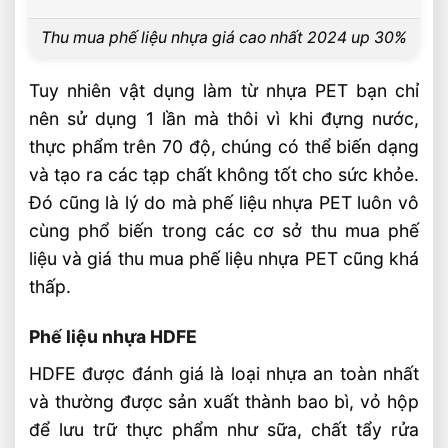
Xử Lý và Tái Chế
Thu mua phế liệu nhựa giá cao nhất 2024 up 30%
Bài Viết Liên Quan
Thu Mua Phế Liệu Điện Tử – Bo Mạch,
Tuy nhiên vật dụng làm từ nhựa PET bạn chỉ
Dây Cáp, Mô Tơ Cũ
nên sử dụng 1 lần mà thôi vì khi đựng nước,
Thu Mua Nhựa Phế Liệu Giá Cao – PP,
thực phẩm trên 70 độ, chúng có thể biến dạng
PE, PET, ABS
và tạo ra các tạp chất không tốt cho sức khỏe.
Thu Mua Giấy Vụn, Giấy Carton Phế Liệu
Đó cũng là lý do mà phế liệu nhựa PET luôn vô
Giá Cao
cùng phổ biến trong các cơ sở thu mua phế
Thu Mua Hợp Kim Phế Liệu Giá Cao –
liệu và giá thu mua phế liệu nhựa PET cũng khá
Niken, Mũi Khoan Cũ
thấp.
Thu Mua Phế Liệu Chì, Kẽm, Thiếc Giá
Cao – Cân Tại Chỗ
Phế liệu nhựa HDFE
Thu Mua Phế Liệu Inox Giá Cao – Inox
HDFE được đánh giá là loại nhựa an toàn nhất
201, 304 Các Loại
và thường được sản xuất thành bao bì, vỏ hộp
Bảng Giá Thu Mua Phế Liệu Các Loại Mới
để lưu trữ thực phẩm như sữa, chất tẩy rửa
Nhất Trong Ngày