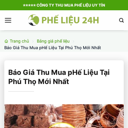
Bỏ
⭐️⭐️⭐️⭐️⭐️ CÔNG TY THU MUA PHẾ LIỆU UY TÍN
qua
nội
dung
Trang chủ
Bảng giá phế liệu
Báo Giá Thu Mua pHế Liệu Tại Phú Thọ Mới Nhất
Báo Giá Thu Mua pHế Liệu Tại
Phú Thọ Mới Nhất