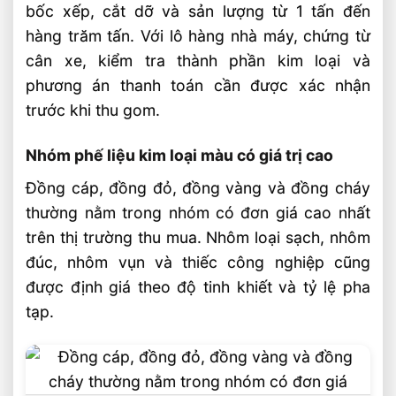
bốc xếp, cắt dỡ và sản lượng từ 1 tấn đến
Phú Thọ?
hàng trăm tấn. Với lô hàng nhà máy, chứng từ
Có thu mua tận nơi tại nhà xưởng và kho
cân xe, kiểm tra thành phần kim loại và
bãi không?
phương án thanh toán cần được xác nhận
Làm sao để nhận báo giá sát nhất trong
trước khi thu gom.
ngày?
Nhóm phế liệu kim loại màu có giá trị cao
Video: Báo Giá Thu Mua Phế Liệu Tại Phú
Thọ Mới Nhất
Đồng cáp, đồng đỏ, đồng vàng và đồng cháy
thường nằm trong nhóm có đơn giá cao nhất
Liên hệ thu mua phế liệu
trên thị trường thu mua. Nhôm loại sạch, nhôm
Bài Viết Liên Quan
đúc, nhôm vụn và thiếc công nghiệp cũng
Thu Mua Phế Liệu Điện Tử – Bo Mạch,
được định giá theo độ tinh khiết và tỷ lệ pha
Dây Cáp, Mô Tơ Cũ
tạp.
Thu Mua Nhựa Phế Liệu Giá Cao – PP,
PE, PET, ABS
Thu Mua Giấy Vụn, Giấy Carton Phế Liệu
Giá Cao