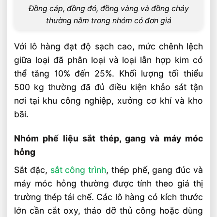
Đồng cáp, đồng đỏ, đồng vàng và đồng cháy
Thu Mua Hợp Kim Phế Liệu Giá Cao –
thường nằm trong nhóm có đơn giá
Niken, Mũi Khoan Cũ
Thu Mua Phế Liệu Chì, Kẽm, Thiếc Giá
Với lô hàng đạt độ sạch cao, mức chênh lệch
Cao – Cân Tại Chỗ
giữa loại đã phân loại và loại lẫn hợp kim có
Thu Mua Phế Liệu Inox Giá Cao – Inox
thể tăng 10% đến 25%. Khối lượng tối thiểu
201, 304 Các Loại
500 kg thường đã đủ điều kiện khảo sát tận
Bảng Giá Thu Mua Phế Liệu Các Loại Mới
nơi tại khu công nghiệp, xưởng cơ khí và kho
Nhất Trong Ngày
bãi.
Giá Nhôm Phế Liệu Hôm Nay – Cập Nhật
Theo Thị Trường
Nhóm phế liệu sắt thép, gang và máy móc
hỏng
Sắt đặc,
sắt công trình
, thép phế, gang đúc và
máy móc hỏng thường được tính theo giá thị
trường thép tái chế. Các lô hàng có kích thước
lớn cần cắt oxy, tháo dỡ thủ công hoặc dùng