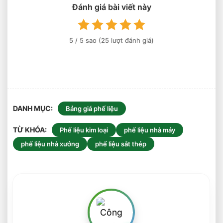
–
Đánh giá bài viết này
PP,
PE,
PET,
5
/ 5 sao (
25
lượt đánh giá)
ABS
DANH MỤC
Bảng giá phế liệu
TỪ KHÓA
Phế liệu kim loại
phế liệu nhà máy
phế liệu nhà xưởng
phế liệu sắt thép