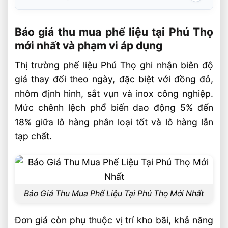
Báo giá thu mua phế liệu tại Phú Thọ mới
nhất và phạm vi áp dụng
Báo giá thu mua phế liệu tại Phú Thọ
mới nhất và phạm vi áp dụng
Nhóm phế liệu kim loại màu có giá trị cao
Thị trường phế liệu Phú Thọ ghi nhận biên độ
Nhóm phế liệu sắt thép, gang và máy
giá thay đổi theo ngày, đặc biệt với đồng đỏ,
móc hỏng
nhôm định hình, sắt vụn và inox công nghiệp.
Cách nhận báo giá chính xác khi thanh lý
Mức chênh lệch phổ biến dao động 5% đến
phế liệu tại Phú Thọ
18% giữa lô hàng phân loại tốt và lô hàng lẫn
Các yếu tố quyết định đơn giá tại Phú
tạp chất.
Thọ
Quy trình thu mua phế liệu chuyên
nghiệp
Câu hỏi thường gặp về báo giá thu mua
Báo Giá Thu Mua Phế Liệu Tại Phú Thọ Mới Nhất
phế liệu tại Phú Thọ FAQ
Đơn giá còn phụ thuộc vị trí kho bãi, khả năng
Phế liệu nào đang có giá cao nhất tại