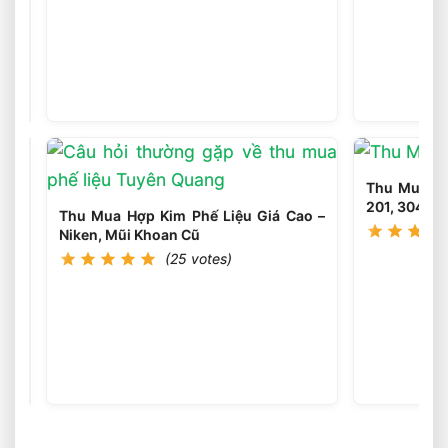
Thu
Mua
Phế
(25
votes)
Liệu
Điện
Tử
–
Bo
Thu Mua Phế
Mạch,
201, 304 Cá
Dây
Thu Mua Hợp Kim Phế Liệu Giá Cao –
Cáp,
Niken, Mũi Khoan Cũ
Mô
(25 votes)
Tơ
Cũ
Thu
Mua
Nhựa
(25
votes)
Phế
Liệu
Giá
Cao