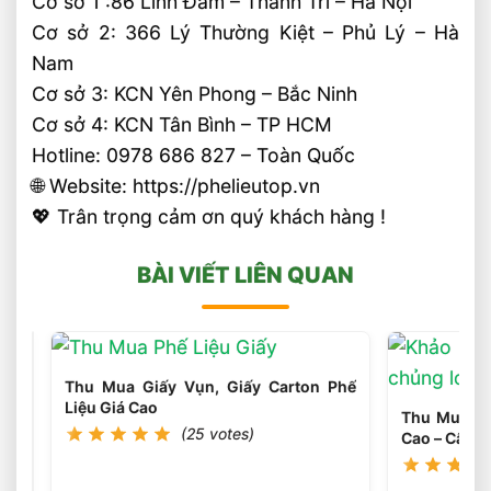
Cơ sở 1 :86 Linh Đàm – Thanh Trì – Hà Nội
Cơ sở 2: 366 Lý Thường Kiệt – Phủ Lý – Hà
Nam
Cơ sở 3: KCN Yên Phong – Bắc Ninh
Cơ sở 4: KCN Tân Bình – TP HCM
Hotline: 0978 686 827 – Toàn Quốc
🌐 Website: https://phelieutop.vn
💖 Trân trọng cảm ơn quý khách hàng !
BÀI VIẾT LIÊN QUAN
Thu Mua Giấy Vụn, Giấy Carton Phế
Liệu Giá Cao
Thu Mua Phế
(25 votes)
Cao – Cân T