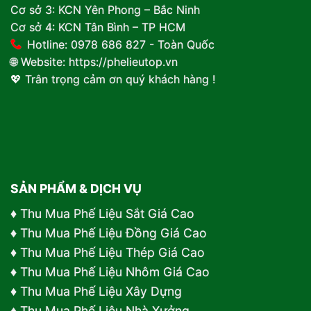
Cơ sở 3: KCN Yên Phong – Bắc Ninh
Cơ sở 4: KCN Tân Bình – TP HCM
Hotline: 0978 686 827 - Toàn Quốc
🌐 Website:
https://phelieutop.vn
💖 Trân trọng cảm ơn quý khách hàng !
SẢN PHẨM & DỊCH VỤ
♦
Thu Mua Phế Liệu Sắt Giá Cao
♦
Thu Mua Phế Liệu Đồng Giá Cao
♦
Thu Mua Phế Liệu Thép Giá Cao
♦
Thu Mua Phế Liệu Nhôm Giá Cao
♦
Thu Mua Phế Liệu Xây Dựng
♦
Thu Mua Phế Liệu Nhà Xưởng