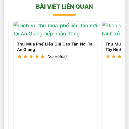
BÀI VIẾT LIÊN QUAN
Thu
Mua
Thu Mua Phế Liệu Giá Cao Tận Nơi Tại
Thu Mua Phế
Phế
(25
An Giang
Tây Ninh
votes)
Liệu
(25 votes)
Giá
Cao
Tận
Nơi
Tại
Cà
Mau