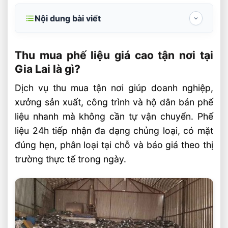
Nội dung bài viết
Thu mua phế liệu giá cao tận nơi tại Gia
Lai là gì?
Thu mua phế liệu giá cao tận nơi tại
Gia Lai là gì?
Những loại phế liệu được thu mua mạnh
tại Gia Lai
Dịch vụ thu mua tận nơi giúp doanh nghiệp,
xưởng sản xuất, công trình và hộ dân bán phế
Quy trình thu mua tận nơi và kinh nghiệm
tối ưu giá bán
liệu nhanh mà không cần tự vận chuyển. Phế
liệu 24h tiếp nhận đa dạng chủng loại, có mặt
Câu hỏi thường gặp về thu mua phế liệu
đúng hẹn, phân loại tại chỗ và báo giá theo thị
giá cao tận nơi tại Gia Lai FAQ
trường thực tế trong ngày.
Phế liệu 24h có thu mua phế liệu số
lượng ít tại Gia Lai không?
Báo giá phế liệu tại Gia Lai được cập nhật
theo ngày hay theo tuần?