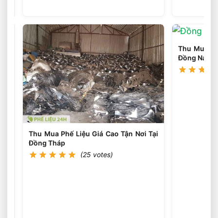
Thu Mua Phế
Đồng Nai
Thu Mua Phế Liệu Giá Cao Tận Nơi Tại
Đồng Tháp
(25 votes)
Thu
Mua
Phế
(25
votes)
Liệu