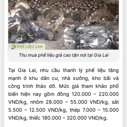
Phế liệu nhà xưởng và công trình có
được tháo dỡ tận nơi không?
Tổng hợp thông tin và dịch vụ
Video: Thu Mua Phế Liệu Giá Cao Tận Nơi
Tại Gia Lai
Liên hệ thu mua phế liệu
Thu mua phế liệu giá cao tận nơi tại Gia Lai
Bài Viết Liên Quan
Thu Mua Phế Liệu Giá Cao Tận Nơi Tại Cà
Tại Gia Lai, nhu cầu thanh lý phế liệu tăng
Mau
mạnh ở khu dân cư, nhà xưởng, kho bãi và
Thu Mua Phế Liệu Giá Cao Tận Nơi Tại
công trình tháo dỡ. Mức giá tham khảo phổ
Vĩnh Long
biến hiện nay gồm đồng 120.000 – 220.000
Thu Mua Phế Liệu Giá Cao Tận Nơi Tại An
VND/kg, nhôm 28.000 – 55.000 VND/kg, sắt
Giang
5.500 – 12.500 VND/kg, thép 7.000 – 15.000
Thu Mua Phế Liệu Giá Cao Tận Nơi Tại
VND/kg, thiếc 180.000 – 320.000 VND/kg.
Đồng Tháp
Thu Mua Phế Liệu Giá Cao Tận Nơi Tại