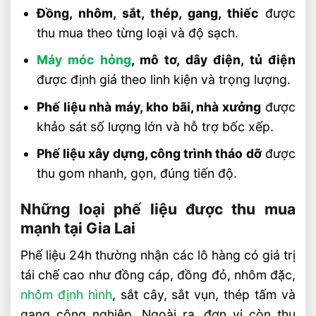
Đồng, nhôm, sắt, thép, gang, thiếc
được
Tây Ninh
thu mua theo từng loại và độ sạch.
Thu Mua Phế Liệu Giá Cao Tận Nơi Tại
Đồng Nai
Máy móc hỏng
, mô tơ, dây điện, tủ điện
Thu Mua Phế Liệu Giá Cao Tận Nơi Tại
được định giá theo linh kiện và trọng lượng.
Lâm Đồng
Phế liệu nhà máy, kho bãi, nhà xưởng
được
Thu Mua Phế Liệu Giá Cao Tận Nơi Tại
khảo sát số lượng lớn và hỗ trợ bốc xếp.
Khánh Hòa
Phế liệu xây dựng, công trình tháo dỡ
được
thu gom nhanh, gọn, đúng tiến độ.
Những loại phế liệu được thu mua
mạnh tại Gia Lai
Phế liệu 24h thường nhận các lô hàng có giá trị
tái chế cao như đồng cáp, đồng đỏ, nhôm đặc,
nhôm định hình
, sắt cây, sắt vụn, thép tấm và
gang công nghiệp. Ngoài ra, đơn vị còn thu