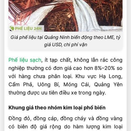
Có hỗ trợ thu mua tận nơi tại các
شهرستان trong tỉnh không?
Làm sao để nhận báo giá sát nhất?
Video: Báo Giá Thu Mua Phế Liệu Tại
Giá phế liệu tại Quảng Ninh biến động theo LME, tỷ
Quảng Ninh Mới Nhất
giá USD, chi phí vận
Liên hệ thu mua phế liệu
Phế liệu sạch
, ít tạp chất, không lẫn rác công
Bài Viết Liên Quan
nghiệp thường có đơn giá cao hơn 8%–20% so
Thu Mua Phế Liệu Điện Tử – Bo Mạch,
với hàng chưa phân loại. Khu vực Hạ Long,
Dây Cáp, Mô Tơ Cũ
Cẩm Phả, Uông Bí, Móng Cái, Quảng Yên
Thu Mua Nhựa Phế Liệu Giá Cao – PP,
thường được ưu tiên điều xe trong ngày.
PE, PET, ABS
Thu Mua Giấy Vụn, Giấy Carton Phế Liệu
Khung giá theo nhóm kim loại phổ biến
Giá Cao
Đồng đỏ, đồng cáp, đồng cháy và đồng vàng
Thu Mua Hợp Kim Phế Liệu Giá Cao –
Niken, Mũi Khoan Cũ
có biên độ giá rộng do hàm lượng kim loại