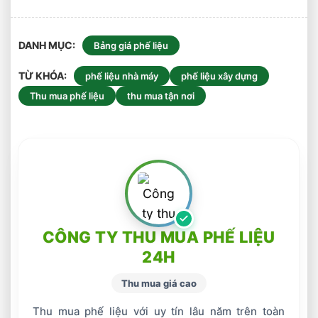
DANH MỤC
Bảng giá phế liệu
TỪ KHÓA
phế liệu nhà máy
phế liệu xây dựng
Thu mua phế liệu
thu mua tận nơi
CÔNG TY THU MUA PHẾ LIỆU
24H
Thu mua giá cao
Thu mua phế liệu với uy tín lâu năm trên toàn