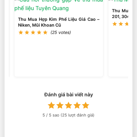
–
Bo
Thu Mua Phế
Mạch,
201, 304 Cá
Dây
Thu Mua Hợp Kim Phế Liệu Giá Cao –
Cáp,
Niken, Mũi Khoan Cũ
Mô
(25 votes)
Tơ
Cũ
Thu
Mua
Nhựa
(25
votes)
Phế
Liệu
Giá
Cao
–
Đánh giá bài viết này
PP,
PE,
PET,
5
/ 5 sao (
25
lượt đánh giá)
ABS