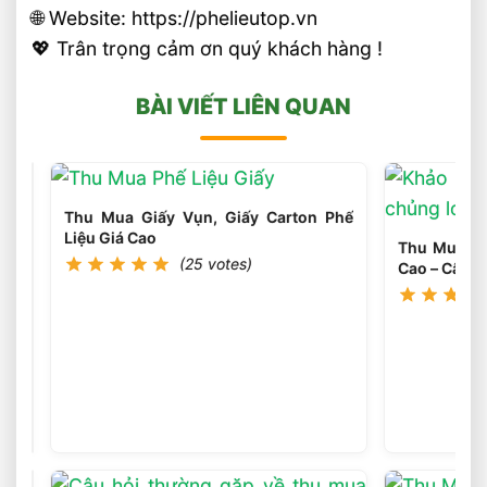
🌐 Website: https://phelieutop.vn
💖 Trân trọng cảm ơn quý khách hàng !
BÀI VIẾT LIÊN QUAN
Thu Mua Giấy Vụn, Giấy Carton Phế
Liệu Giá Cao
Thu Mua Phế
(25 votes)
Cao – Cân T
Thu
Mua
Phế
(25
votes)
Liệu
Điện
Tử