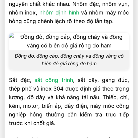
Thu Mua Phế Liệu Chì, Kẽm, Thiếc Giá
nguyên chất khác nhau. Nhôm đặc, nhôm vụn,
Cao – Cân Tại Chỗ
nhôm inox,
nhôm định hình
và nhôm máy móc
Thu Mua Phế Liệu Inox Giá Cao – Inox
hỏng cũng chênh lệch rõ theo độ lẫn tạp.
201, 304 Các Loại
Bảng Giá Thu Mua Phế Liệu Các Loại Mới
Nhất Trong Ngày
Giá Nhôm Phế Liệu Hôm Nay – Cập Nhật
Đồng đỏ, đồng cáp, đồng cháy và đồng vàng có
Theo Thị Trường
biên độ giá rộng do hàm
Sắt đặc,
sắt công trình
, sắt cây, gang đúc,
thép phế và inox 304 được định giá theo trọng
lượng, độ dày và khả năng tái nấu. Thiếc, chì,
kẽm, motor, biến áp, dây điện, máy móc công
nghiệp hỏng thường cần kiểm tra trực tiếp
trước khi chốt giá.