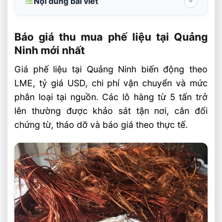
Nội dung bài viết
Báo giá thu mua phế liệu tại Quảng Ninh
mới nhất
Báo giá thu mua phế liệu tại Quảng
Ninh mới nhất
Khung giá theo nhóm kim loại phổ biến
Giá phế liệu tại Quảng Ninh biến động theo
Các yếu tố quyết định giá thu mua
LME, tỷ giá USD, chi phí vận chuyển và mức
Quy trình thu mua phế liệu tại Quảng Ninh
phân loại tại nguồn. Các lô hàng từ 5 tấn trở
và lưu ý khi bán
lên thường được khảo sát tận nơi, cân đối
Thu mua tận nơi cho nhà máy, công trình
chứng từ, tháo dỡ và báo giá theo thực tế.
và kho bãi
Tiêu chí chọn đơn vị thu mua uy tín
Câu hỏi thường gặp về báo giá thu mua
phế liệu tại Quảng Ninh FAQ
Phế liệu nào có giá cao nhất tại Quảng
Ninh?