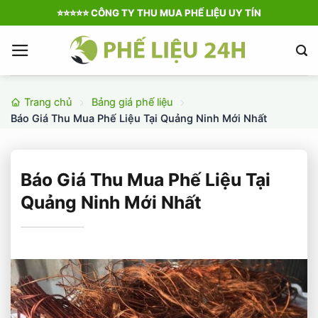
Bỏ
⭐️⭐️⭐️⭐️⭐️ CÔNG TY THU MUA PHẾ LIỆU UY TÍN
qua
nội
dung
Trang chủ
Bảng giá phế liệu
Báo Giá Thu Mua Phế Liệu Tại Quảng Ninh Mới Nhất
Báo Giá Thu Mua Phế Liệu Tại
Quảng Ninh Mới Nhất